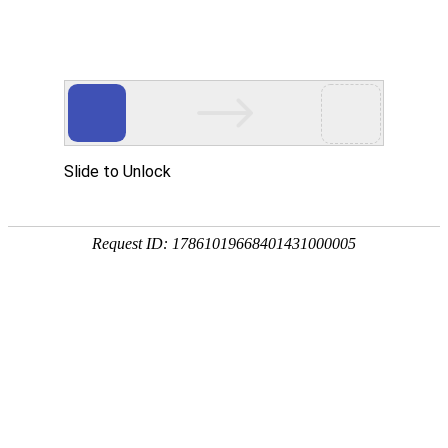
您现在的位置：
首页
新闻资讯
公司新闻
相约大连！供水水质保障与水质管理人员能力提升
技术交流会顺利召开
发布：admin
时间：2026-06-11