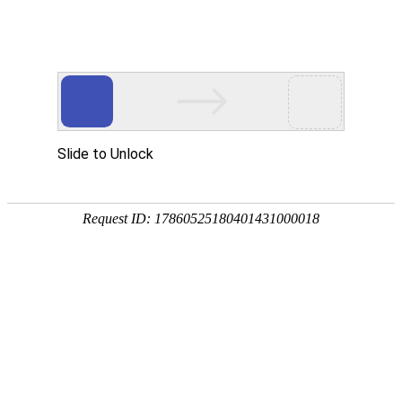
您现在的位置：
首页
新闻资讯
公司新闻
北裕仪器携“黑灯实验室”亮相第十二届给水大会
发布：admin
时间：2026-05-21
2026年5月，第十二届给水大会在长