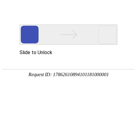
您现在的位置：
首页
新闻资讯
公司新闻
喜报！北裕仪器荣获“两项”环境技术进步奖
发布：admin
时间：2026-04-03
荣获两项环境技术进步奖
近日，上海北裕pg娱乐软件下载